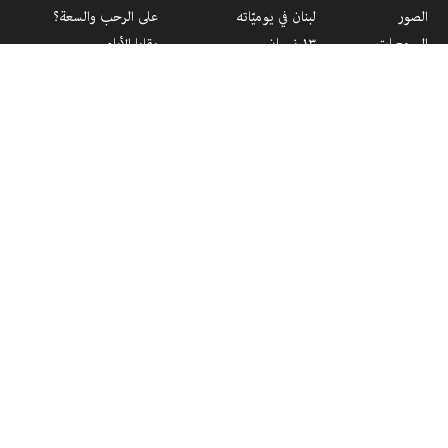
الصور
لبنان في يوميّاته
على الرحب والسعة؟
السمعيات
١٣ نيسان
بقايا الأيام
الفيديوهات
ولم يعودوا...
القتل خلسة
من قتل من؟
عدالة الميدان
كان يا ما كان
دولة «الجيش» و«الأجهزة»
هواة الظلام
بلادي... بلادي...
مراجعة نقدية حول العنف
١٧ تشرين
والشباب في لبنان
السّلام عليكم
المئوية الأولى
ربّانيّون في المدينة...
صغير، كبير، مقمط بالسرير
أقتل ولا عليك...
قتلى ولا جثث؟
فهرس العنف في لبنان / ٢٠١٣
فهرس العنف في لبنان / ٢٠١٤