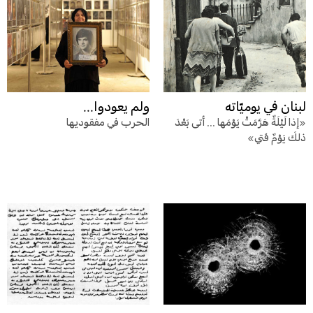
لبنان في يوميّاته
ولم يعودوا...
«إذا لَيْلَةٌ هَرَّمَتْ يَوْمَها ... أتى بَعْدَ
الحرب في مفقوديها
ذلكَ يَوْمٌ فَتي»