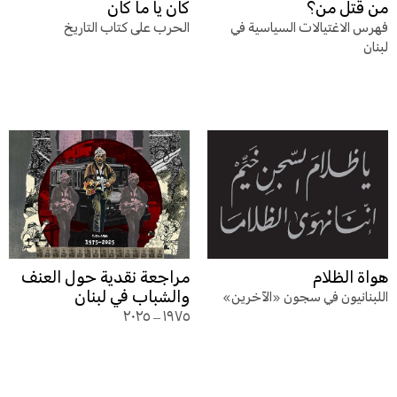
من قتل من؟
كان يا ما كان
فهرس الاغتيالات السياسية في
الحرب على كتاب التاريخ
لبنان
هواة الظلام
مراجعة نقدية حول العنف
والشباب في لبنان
اللبنانيون في سجون «الآخرين»
١٩٧٥ – ٢٠٢٥