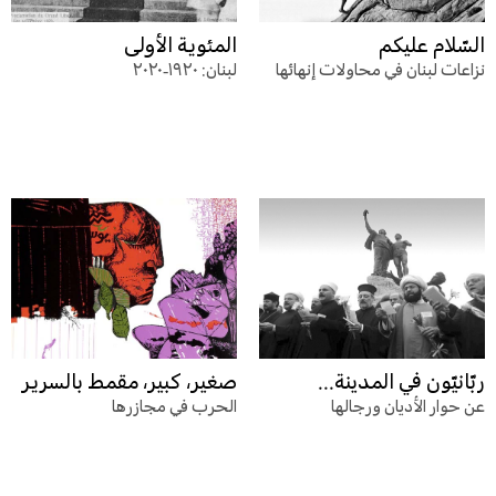
السّلام عليكم
المئوية الأولى
نزاعات لبنان في محاولات إنهائها
لبنان: ١٩٢٠-٢٠٢٠
ربّانيّون في المدينة...
صغير، كبير، مقمط بالسرير
عن حوار الأديان ورجالها
الحرب في مجازرها