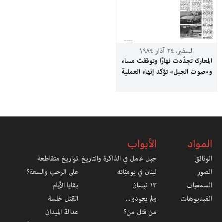
السفير، ٢٤ آذار ١٩٨٤
المعارك تجدّدت نهارًا وتوقفت مساء
و«صوت الجبل» تؤكد إنهاء العملية
العسكرية
المواد
الأبواب
الوثائق
جبل عامل في الذاكرة والتاريخ
تواريخ متقاطعة
الصور
لبنان في يوميّاته
على الرحب والسعة؟
السمعيات
١٣ نيسان
بقايا الأيام
الفيديوهات
ولم يعودوا...
القتل خلسة
من قتل من؟
عدالة الميدان