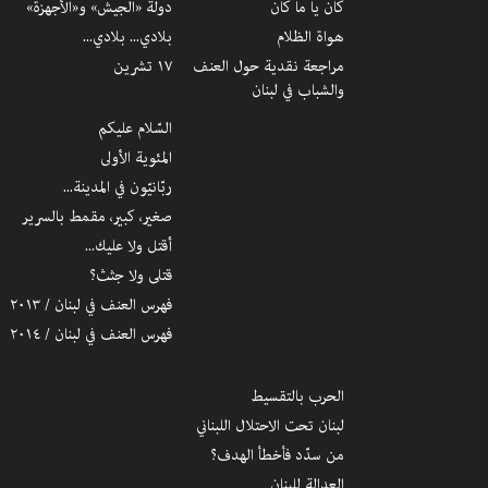
كان يا ما كان
دولة «الجيش» و«الأجهزة»
هواة الظلام
بلادي... بلادي...
مراجعة نقدية حول العنف
١٧ تشرين
والشباب في لبنان
السّلام عليكم
المئوية الأولى
ربّانيّون في المدينة...
صغير، كبير، مقمط بالسرير
أقتل ولا عليك...
قتلى ولا جثث؟
فهرس العنف في لبنان / ٢٠١٣
فهرس العنف في لبنان / ٢٠١٤
الحرب بالتقسيط
لبنان تحت الاحتلال اللبناني
من سدّد فأخطأ الهدف؟
العدالة للبنان